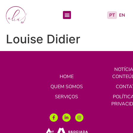
PT
EN
QUEM SOMOS
NOTÍCIAS E CONTEÚDOS
Louise Didier
NOTÍCIA
HOME
CONTEÚ
QUEM SOMOS
CONTA
SERVIÇOS
POLÍTIC
PRIVACI